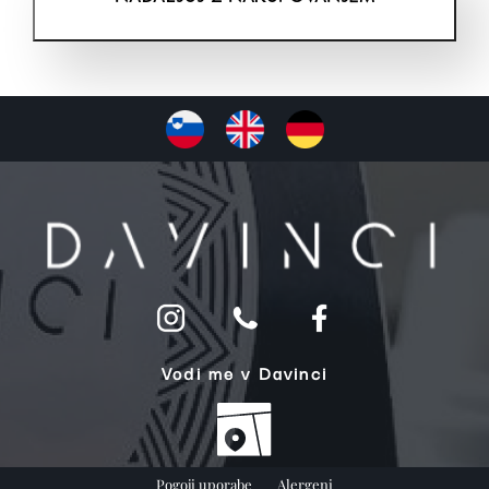
Vodi me v Davinci
Pogoji uporabe
Alergeni